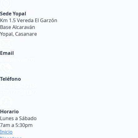
Sede Yopal
Km 1.5 Vereda El Garzón
Base Alcaraván
Yopal, Casanare
Email
info@invein.co
Teléfono
+57 3158417136
+57 3217811877
Horario
Lunes a Sábado
7am a 5:30pm
Inicio