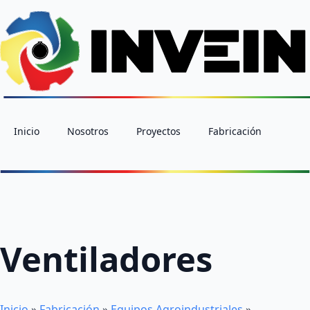
Inicio
Nosotros
Proyectos
Fabricación
Ventiladores
Inicio
»
Fabricación
»
Equipos Agroindustriales
»