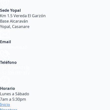
Sede Yopal
Km 1.5 Vereda El Garzón
Base Alcaraván
Yopal, Casanare
Email
info@invein.co
Teléfono
+57 3158417136
+57 3217811877
Horario
Lunes a Sábado
7am a 5:30pm
Inicio
Nosotros